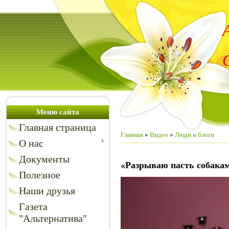
Меню сайта
Главная страница
Главная
»
Видео
»
Люди и блоги
О нас
Документы
«Разрываю пасть собак
Полезное
Наши друзья
Газета
"Альтернатива"