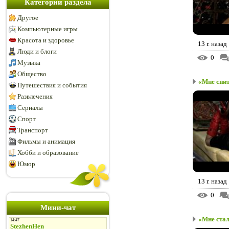
Категории раздела
Другое
Компьютерные игры
Красота и здоровье
13 г. назад
Люди и блоги
0
Музыка
Общество
«Мне снит
Путешествия и события
Развлечения
Сериалы
Спорт
Транспорт
Фильмы и анимация
Хобби и образование
Юмор
13 г. назад
0
Мини-чат
«Мне стал