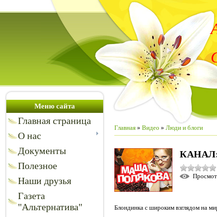
Меню сайта
Главная страница
Главная
»
Видео
»
Люди и блоги
О нас
Документы
КАНАЛ
Полезное
Просмо
Наши друзья
Газета
"Альтернатива"
Блондинка с широким взглядом на ми