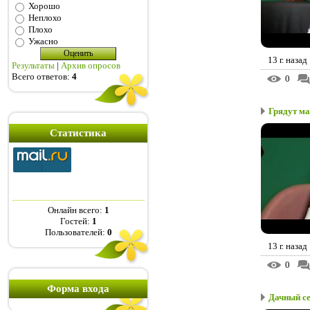
Хорошо
Неплохо
Плохо
Ужасно
13 г. назад
Результаты
|
Архив опросов
Всего ответов:
4
0
Грядут ма
Статистика
Онлайн всего:
1
Гостей:
1
Пользователей:
0
13 г. назад
0
Форма входа
Дачный се