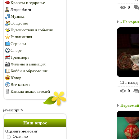
Красота и здоровье
0
Люди и блоги
Музыка
«Не корм
Общество
Путешествия и события
Развлечения
Сериалы
Спорт
Транспорт
Фильмы и анимация
Хобби и образование
Юмор
13 г. назад
Все каналы
0
Каналы пользователей
Первомай
javascript://
Наш опрос
Оцените мой сайт
Отлично