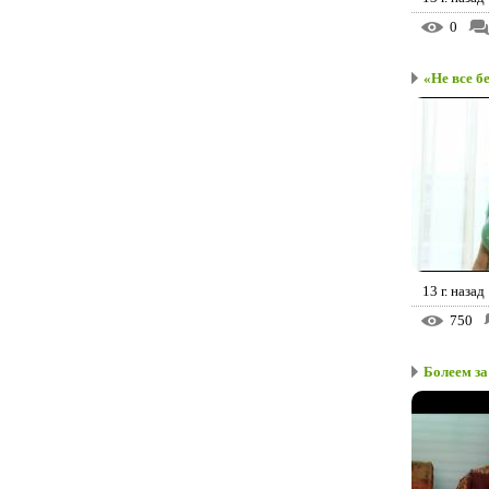
0
«Не все бе
13 г. назад
750
Болеем з