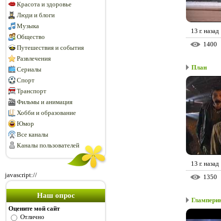
Красота и здоровье
Люди и блоги
Музыка
13 г. назад
Общество
1400
Путешествия и события
Развлечения
План
Сериалы
Спорт
Транспорт
Фильмы и анимация
Хобби и образование
Юмор
Все каналы
Каналы пользователей
13 г. назад
javascript://
1350
Наш опрос
Глампери
Оцените мой сайт
Отлично