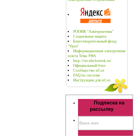
РООИК "Альтернатива"
Социальная защита
Благотворительный фонд
"Урал"
Информационная электронная
газета Тема УФА
http://invabeloretsk.ru/
Официальный блог
Сообщество uCoz
FAQ по системе
Инструкции для uCoz
Подписка на
рассылку