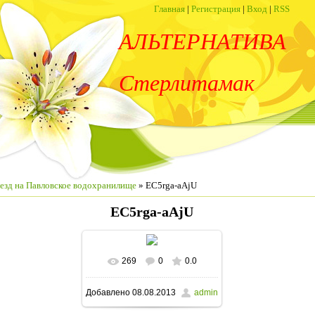
Главная
|
Регистрация
|
Вход
|
RSS
АЛЬТЕРНАТИВА
Стерлитамак
езд на Павловское водохранилище
» EC5rga-aAjU
EC5rga-aAjU
269
0
0.0
В реальном размере
Добавлено
08.08.2013
admin
1280x960
/ 412.5Kb