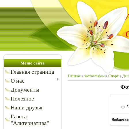
Меню сайта
Главная страница
Главная
»
Фотоальбом
»
Спорт
»
Ден
О нас
Фо
Документы
Полезное
Наши друзья
2
В
Газета
Добавлен
102
"Альтернатива"