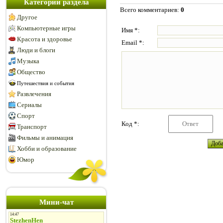
Категории раздела
Всего комментариев
:
0
Другое
Компьютерные игры
Имя *:
Красота и здоровье
Email *:
Люди и блоги
Музыка
Общество
Путешествия и события
Развлечения
Сериалы
Спорт
Код *:
Транспорт
Фильмы и анимация
Хобби и образование
Юмор
Мини-чат