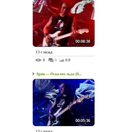
00:08:38
13 г. назад
0
0
0.0
Ария — Осколок льда (li...
00:05:36
13 г. назад