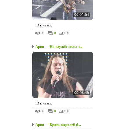
00:04:54
13 г. назад
0
0
0.0
Ария — На службе силы з...
00:06:45
13 г. назад
0
0
0.0
Ария — Кровь королей (l...