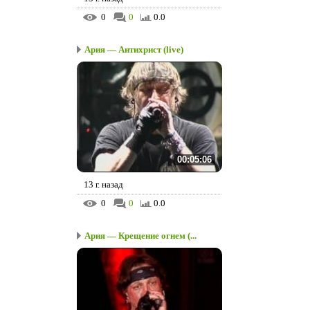
0
0
0.0
Ария — Антихрист (live)
00:05:06
13 г. назад
0
0
0.0
Ария — Крещение огнем (...