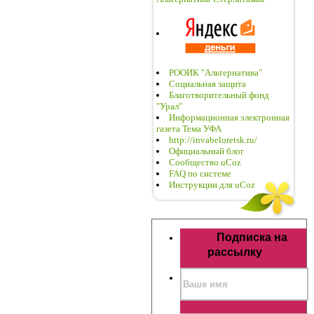
РООИК "Альтернатива"
Социальная защита
Благотворительный фонд
"Урал"
Информационная электронная
газета Тема УФА
http://invabeloretsk.ru/
Официальный блог
Сообщество uCoz
FAQ по системе
Инструкции для uCoz
Подписка на
рассылку