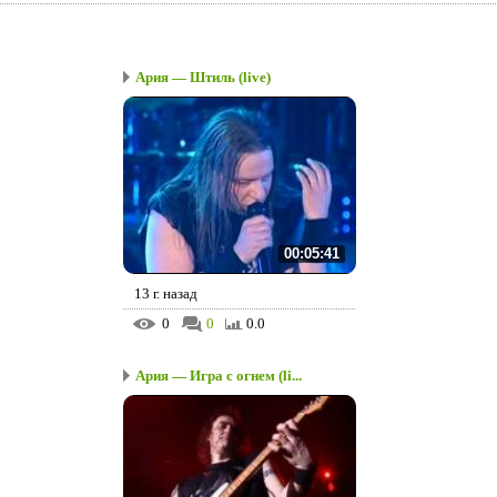
Ария — Штиль (live)
00:05:41
13 г. назад
0
0
0.0
Ария — Игра с огнем (li...