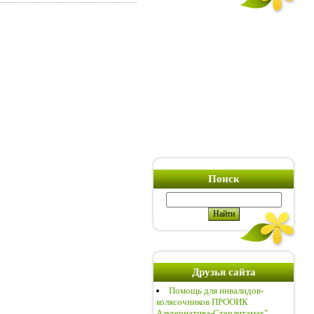
Поиск
Друзья сайта
Помощь для инвалидов-
колясочников ПРООИК
Альтернатива-Стерлитамак"