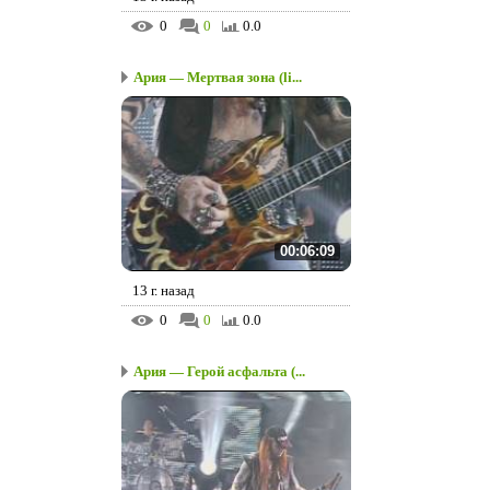
0
0
0.0
Ария — Мертвая зона (li...
00:06:09
13 г. назад
0
0
0.0
Ария — Герой асфальта (...