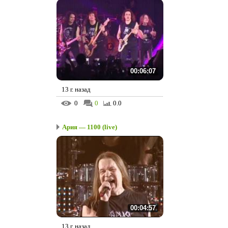
00:06:07
13 г. назад
0
0
0.0
Ария — 1100 (live)
00:04:57
13 г. назад