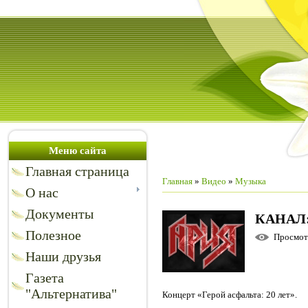
Меню сайта
Главная страница
Главная
»
Видео
»
Музыка
О нас
Документы
КАНАЛ
Полезное
Просмо
Наши друзья
Газета
"Альтернатива"
Концерт «Герой асфальта: 20 лет».