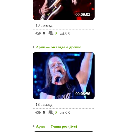
00:09:03
13 г. назад
0
0
0.0
Ария — Баллада о древне...
00:08:56
13 г. назад
0
0
0.0
Ария — Улица роз (live)