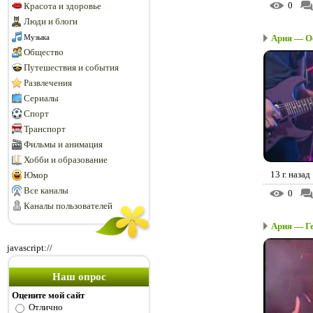
0
Красота и здоровье
Люди и блоги
Музыка
Ария — Оск
Общество
Путешествия и события
Развлечения
Сериалы
Спорт
Транспорт
Фильмы и анимация
Хобби и образование
13 г. назад
Юмор
Все каналы
0
Каналы пользователей
Ария — Ге
javascript://
Наш опрос
Оцените мой сайт
Отлично