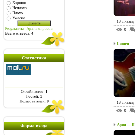
Хорошо
Неплохо
Плохо
Ужасно
13 г. назад
Результаты
|
Архив опросов
0
Всего ответов:
4
Lumen — М
Статистика
Онлайн всего:
1
Гостей:
1
Пользователей:
0
13 г. назад
0
Ария — Шт
Форма входа