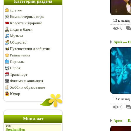
Категории раздела
Другое
Компьютерные игры
13 г. назад
Красота и здоровье
0
Люди и блоги
Музыка
Ария — Не
Общество
Путешествия и события
Развлечения
Сериалы
Спорт
Транспорт
Фильмы и анимация
Хобби и образование
Юмор
13 г. назад
0
Мини-чат
Ария — Ба