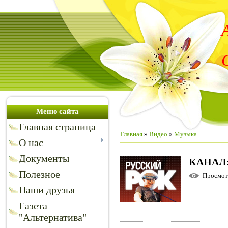
Меню сайта
Главная страница
Главная
»
Видео
»
Музыка
О нас
Документы
КАНАЛ
Полезное
Просмо
Наши друзья
Газета
"Альтернатива"