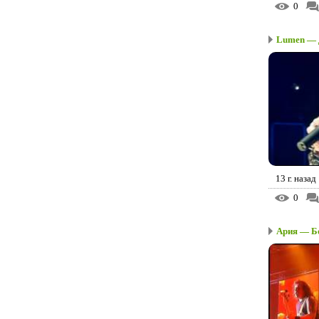
0
Lumen — Д
13 г. назад
0
Ария — Бо