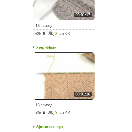
00:01:17
13 г. назад
0
0
0.0
Узор «Ива»
00:01:16
13 г. назад
0
0
0.0
Афганское перо