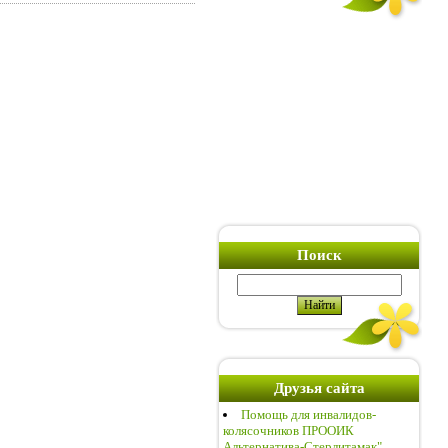
Поиск
Друзья сайта
Помощь для инвалидов-
колясочников ПРООИК
Альтернатива-Стерлитамак"