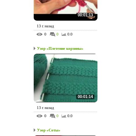
00:01:13
13 г. назад
0
0
0.0
Узор «Плетение корзины»
00:01:14
13 г. назад
0
0
0.0
Узор «Соты»