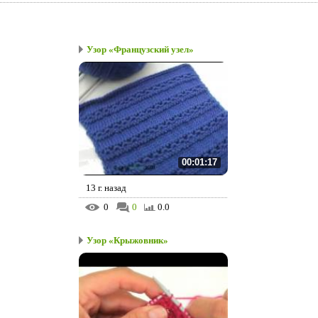
Узор «Французский узел»
00:01:17
13 г. назад
0
0
0.0
Узор «Крыжовник»