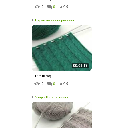
0
0
0.0
Переплетенная резинка
00:01:17
13 г. назад
0
0
0.0
Узор «Папоротник»