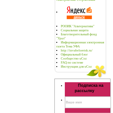
РООИК "Альтернатива"
Социальная защита
Благотворительный фонд
"Урал"
Информационная электронная
газета Тема УФА
http://invabeloretsk.ru/
Официальный блог
Сообщество uCoz
FAQ по системе
Инструкции для uCoz
Подписка на
рассылку