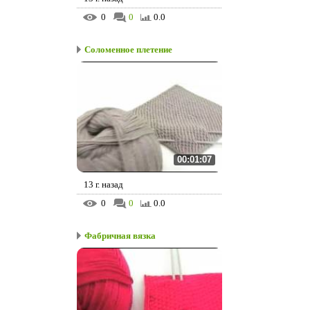
0
0
0.0
Соломенное плетение
00:01:07
13 г. назад
0
0
0.0
Фабричная вязка