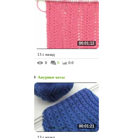
00:01:12
13 г. назад
0
0
0.0
Ажурные косы
00:01:21
13 г. назад