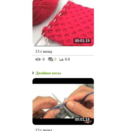
00:01:19
13 г. назад
0
0
0.0
Двойные косы
00:01:14
13 г. назад