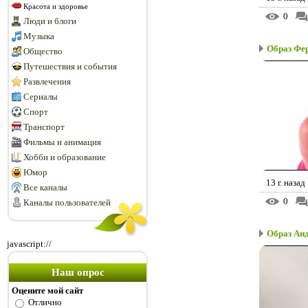
Красота и здоровье
0
Люди и блоги
Музыка
Образ Фе
Общество
Путешествия и события
Развлечения
Сериалы
Спорт
Транспорт
Фильмы и анимация
Хобби и образование
Юмор
13 г. назад
Все каналы
0
Каналы пользователей
Образ Ан
javascript://
Наш опрос
Оцените мой сайт
Отлично