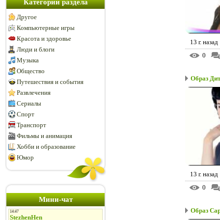
Категории раздела
Другое
Компьютерные игры
Красота и здоровье
13 г. назад
Люди и блоги
0
Музыка
Общество
Образ Ди
Путешествия и события
Развлечения
Сериалы
Спорт
Транспорт
Фильмы и анимация
Хобби и образование
Юмор
13 г. назад
0
Мини-чат
Образ Сар