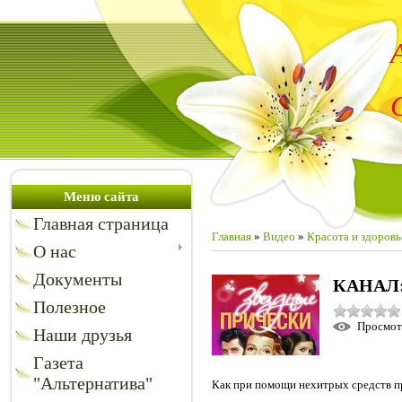
Меню сайта
Главная страница
Главная
»
Видео
»
Красота и здоровь
О нас
Документы
КАНАЛ
Полезное
Просмо
Наши друзья
Газета
"Альтернатива"
Как при помощи нехитрых средств п