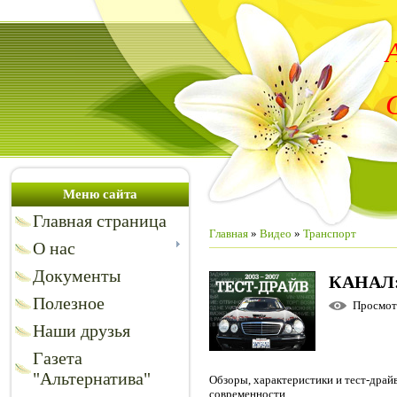
Меню сайта
Главная страница
Главная
»
Видео
»
Транспорт
О нас
Документы
КАНАЛ:
Полезное
Просмо
Наши друзья
Газета
"Альтернатива"
Обзоры, характеристики и тест-дра
современности.