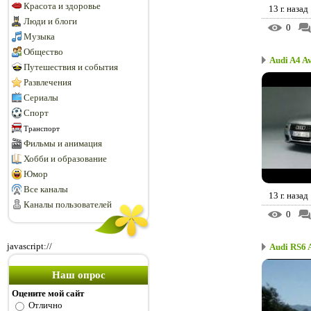
Красота и здоровье
13 г. назад
Люди и блоги
0
Музыка
Общество
Audi A4 A
Путешествия и события
Развлечения
Сериалы
Спорт
Транспорт
Фильмы и анимация
Хобби и образование
Юмор
Все каналы
13 г. назад
Каналы пользователей
0
javascript://
Audi RS6 
Наш опрос
Оцените мой сайт
Отлично