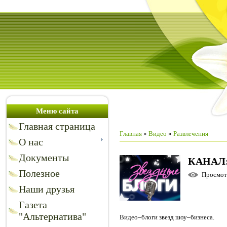
Меню сайта
Главная страница
Главная
»
Видео
»
Развлечения
О нас
Документы
КАНАЛ
Полезное
Просмо
Наши друзья
Газета
"Альтернатива"
Видео–блоги звезд шоу–бизнеса.