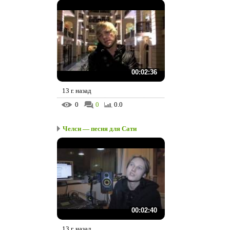
00:02:36
13 г. назад
0
0
0.0
Челси — песня для Сати
00:02:40
13 г. назад