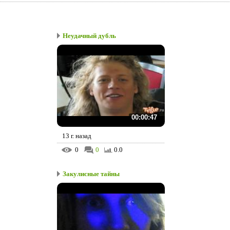
Неудачный дубль
00:00:47
13 г. назад
0
0
0.0
Закулисные тайны