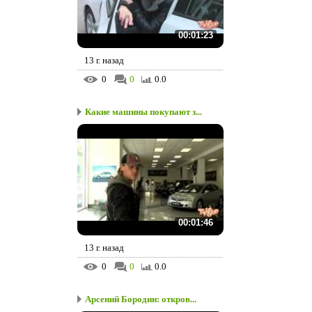
00:01:23
13 г. назад
0
0
0.0
Какие машины покупают з...
00:01:46
13 г. назад
0
0
0.0
Арсений Бородин: откров...