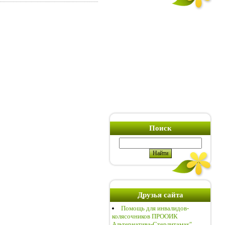
Поиск
Друзья сайта
Помощь для инвалидов-
колясочников ПРООИК
Альтернатива-Стерлитамак"