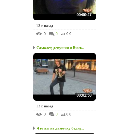
00:00:47
13 г. назад
0
0
0.0
Самолет, девушки и Викт...
00:01:58
13 г. назад
0
0
0.0
Что вы на дамочку бедну...