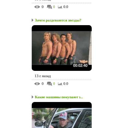
0
0
0.0
Зачем раздеваются звезды?
00:02:40
13 г. назад
0
0
0.0
Какие машины покупают з...