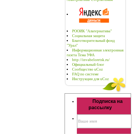
РООИК "Альтернатива"
Социальная защита
Благотворительный фонд
"Урал"
Информационная электронная
газета Тема УФА
http://invabeloretsk.ru/
Официальный блог
Сообщество uCoz
FAQ по системе
Инструкции для uCoz
Подписка на
рассылку