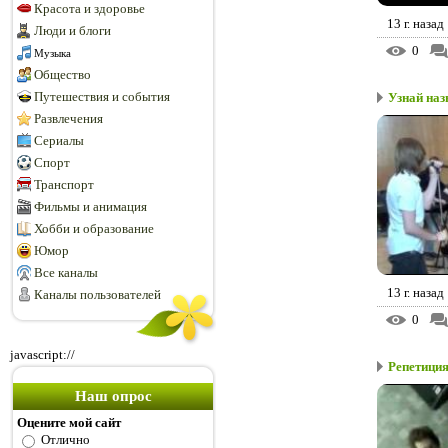
Красота и здоровье
13 г. назад
Люди и блоги
0
Музыка
Общество
Путешествия и события
Узнай наз
Развлечения
Сериалы
Спорт
Транспорт
Фильмы и анимация
Хобби и образование
Юмор
Все каналы
13 г. назад
Каналы пользователей
0
javascript://
Репетици
Наш опрос
Оцените мой сайт
Отлично