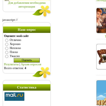
Легенда
Для добавления необходима
авторизация
javascript://
Наш опрос
Оцените мой сайт
Отлично
Хорошо
Неплохо
Плохо
Ужасно
Результаты
|
Архив опросов
Всего ответов:
4
Статистика