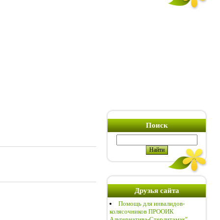
Поиск
Друзья сайта
Помощь для инвалидов-
колясочников ПРООИК
Альтернатива-Стерлитамак"