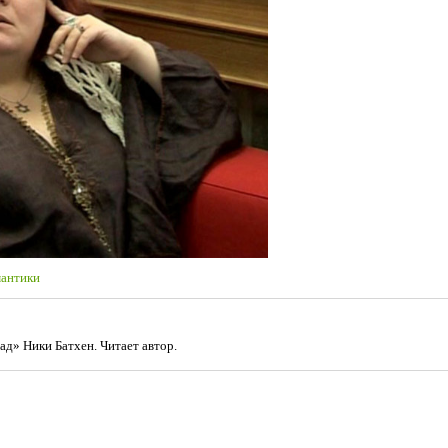
антики
ад» Ники Батхен. Читает автор.