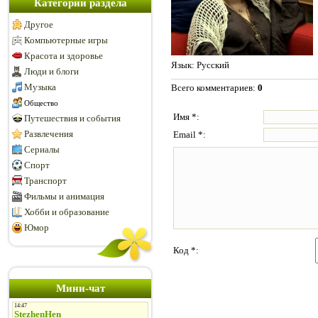
Категории раздела
Другое
Компьютерные игры
Красота и здоровье
Язык
: Русский
Люди и блоги
Музыка
Всего комментариев
:
0
Общество
Имя *:
Путешествия и события
Развлечения
Email *:
Сериалы
Спорт
Транспорт
Фильмы и анимация
Хобби и образование
Юмор
Код *:
Мини-чат