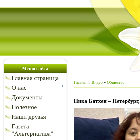
Меню сайта
Главная страница
Главная
»
Видео
»
Общество
О нас
Документы
Ника Батхен – Петербург
Полезное
Наши друзья
Газета
"Альтернатива"