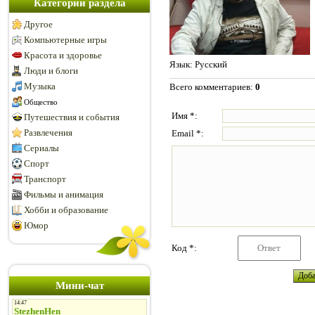
Категории раздела
Другое
Компьютерные игры
Красота и здоровье
Язык
: Русский
Люди и блоги
Музыка
Всего комментариев
:
0
Общество
Имя *:
Путешествия и события
Развлечения
Email *:
Сериалы
Спорт
Транспорт
Фильмы и анимация
Хобби и образование
Юмор
Код *:
Мини-чат