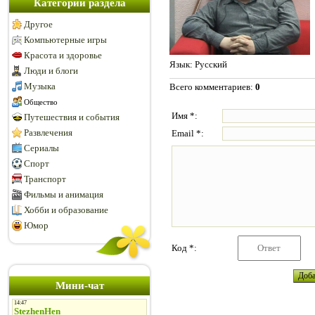
Категории раздела
Другое
Компьютерные игры
Красота и здоровье
Язык
: Русский
Люди и блоги
Музыка
Всего комментариев
:
0
Общество
Имя *:
Путешествия и события
Развлечения
Email *:
Сериалы
Спорт
Транспорт
Фильмы и анимация
Хобби и образование
Юмор
Код *:
Мини-чат