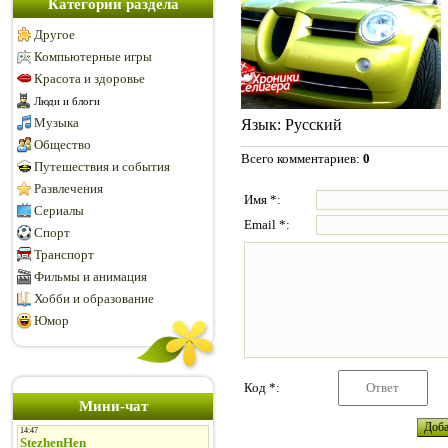
Категории раздела
Другое
Компьютерные игры
Красота и здоровье
Люди и блоги
Музыка
Язык
: Русский
Общество
Всего комментариев
:
0
Путешествия и события
Развлечения
Имя *:
Сериалы
Email *:
Спорт
Транспорт
Фильмы и анимация
Хобби и образование
Юмор
Код *:
Мини-чат