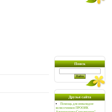
Поиск
Друзья сайта
Помощь для инвалидов-
колясочников ПРООИК
Альтернатива-Стерлитамак"