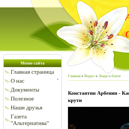
Меню сайта
Главная страница
Главная
»
Видео
»
Люди и блоги
О нас
Документы
Константин Арбенин - Как
Полезное
крути
Наши друзья
Газета
"Альтернатива"