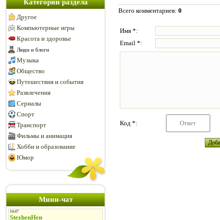
Категории раздела
Всего комментариев
:
0
Другое
Компьютерные игры
Имя *:
Красота и здоровье
Email *:
Люди и блоги
Музыка
Общество
Путешествия и события
Развлечения
Сериалы
Спорт
Код *:
Транспорт
Фильмы и анимация
Хобби и образование
Юмор
Мини-чат