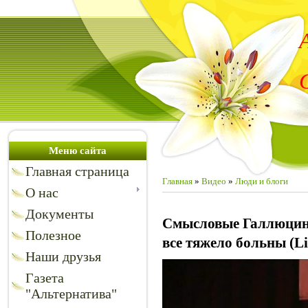
Меню сайта
Главная страница
Главная
»
Видео
»
Люди и блоги
О нас
Документы
Смысловые Галлюцин
Полезное
все тяжело больны (Li
Наши друзья
Газета
"Альтернатива"