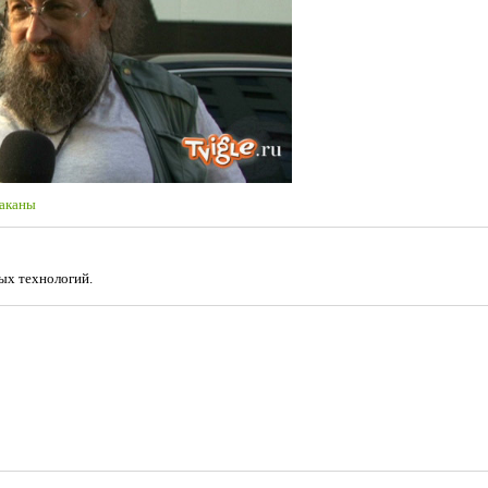
раканы
ых технологий.