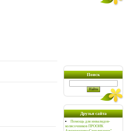
Поиск
Друзья сайта
Помощь для инвалидов-
колясочников ПРООИК
Альтернатива-Стерлитамак"