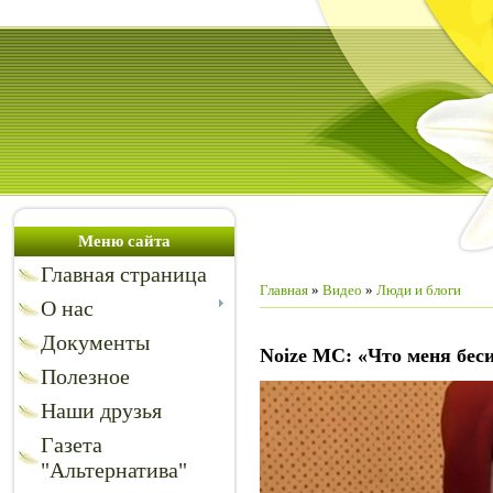
Меню сайта
Главная страница
Главная
»
Видео
»
Люди и блоги
О нас
Документы
Noize MC: «Что меня бес
Полезное
Наши друзья
Газета
"Альтернатива"