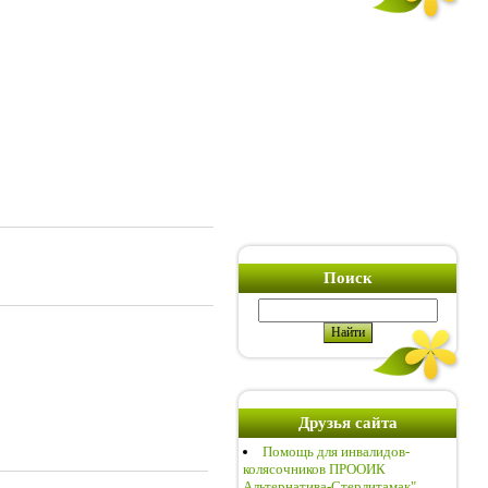
Поиск
Друзья сайта
Помощь для инвалидов-
колясочников ПРООИК
Альтернатива-Стерлитамак"