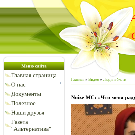
Меню сайта
Главная страница
Главная
»
Видео
»
Люди и блоги
О нас
Документы
Noize MC: «Что меня рад
Полезное
Наши друзья
Газета
"Альтернатива"