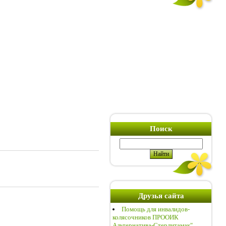
Поиск
Друзья сайта
Помощь для инвалидов-
колясочников ПРООИК
Альтернатива-Стерлитамак"