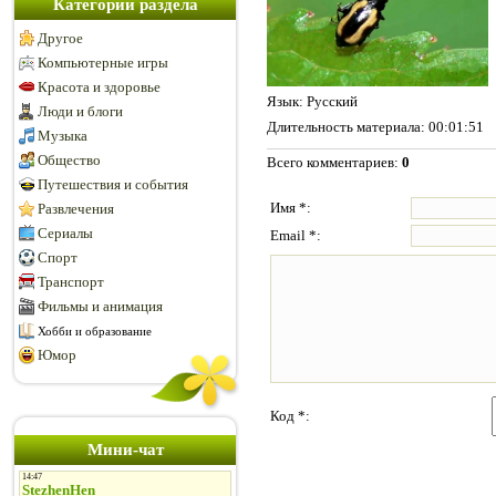
Категории раздела
Другое
Компьютерные игры
Красота и здоровье
Язык
: Русский
Люди и блоги
Длительность материала
: 00:01:51
Музыка
Общество
Всего комментариев
:
0
Путешествия и события
Имя *:
Развлечения
Сериалы
Email *:
Спорт
Транспорт
Фильмы и анимация
Хобби и образование
Юмор
Код *:
Мини-чат