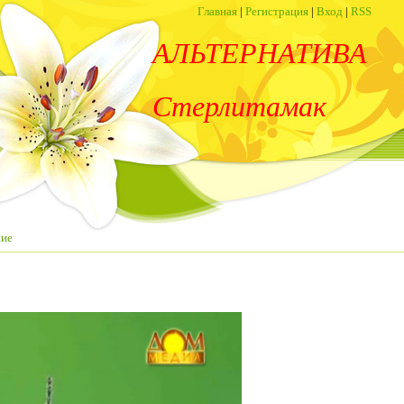
Главная
|
Регистрация
|
Вход
|
RSS
АЛЬТЕРНАТИВА
Стерлитамак
ние