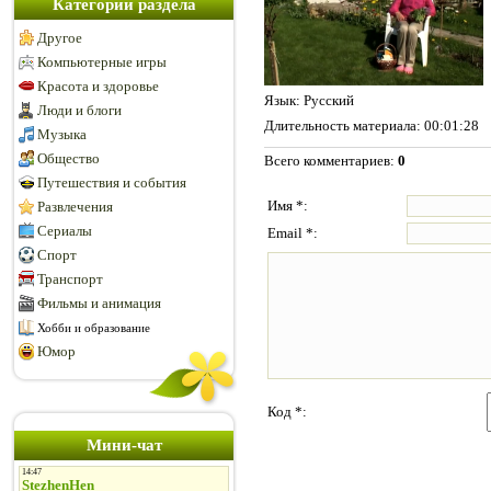
Категории раздела
Другое
Компьютерные игры
Красота и здоровье
Язык
: Русский
Люди и блоги
Длительность материала
: 00:01:28
Музыка
Общество
Всего комментариев
:
0
Путешествия и события
Имя *:
Развлечения
Сериалы
Email *:
Спорт
Транспорт
Фильмы и анимация
Хобби и образование
Юмор
Код *:
Мини-чат