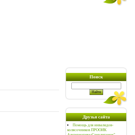
Поиск
Друзья сайта
Помощь для инвалидов-
колясочников ПРООИК
Альтернатива-Стерлитамак"