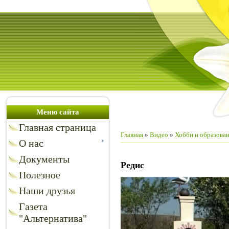
Меню сайта
Главная страница
Главная
»
Видео
»
Хобби и образова
О нас
Документы
Редис
Полезное
Наши друзья
Газета
"Альтернатива"