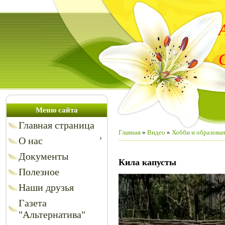
Меню сайта
Главная страница
Главная
»
Видео
»
Хобби и образова
О нас
Документы
Кила капусты
Полезное
Наши друзья
Газета
"Альтернатива"