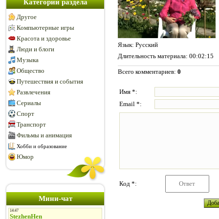
Категории раздела
Другое
Компьютерные игры
Красота и здоровье
Язык
: Русский
Люди и блоги
Длительность материала
: 00:02:15
Музыка
Общество
Всего комментариев
:
0
Путешествия и события
Имя *:
Развлечения
Сериалы
Email *:
Спорт
Транспорт
Фильмы и анимация
Хобби и образование
Юмор
Код *:
Мини-чат