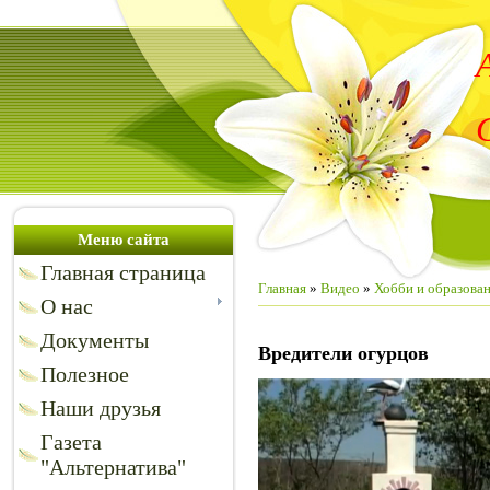
Меню сайта
Главная страница
Главная
»
Видео
»
Хобби и образова
О нас
Документы
Вредители огурцов
Полезное
Наши друзья
Газета
"Альтернатива"