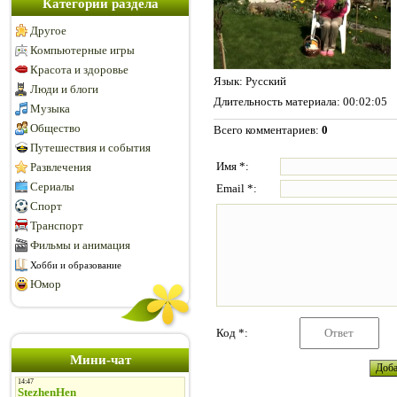
Категории раздела
Другое
Компьютерные игры
Красота и здоровье
Язык
: Русский
Люди и блоги
Длительность материала
: 00:02:05
Музыка
Общество
Всего комментариев
:
0
Путешествия и события
Имя *:
Развлечения
Сериалы
Email *:
Спорт
Транспорт
Фильмы и анимация
Хобби и образование
Юмор
Код *:
Мини-чат