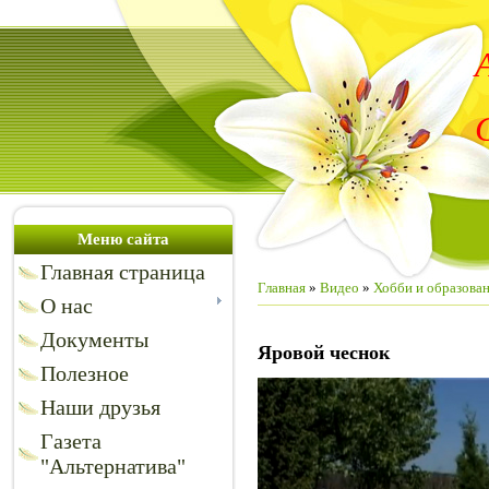
Меню сайта
Главная страница
Главная
»
Видео
»
Хобби и образова
О нас
Документы
Яровой чеснок
Полезное
Наши друзья
Газета
"Альтернатива"