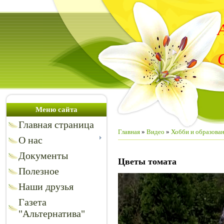
Меню сайта
Главная страница
Главная
»
Видео
»
Хобби и образова
О нас
Документы
Цветы томата
Полезное
Наши друзья
Газета
"Альтернатива"