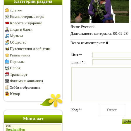
Категории раздела
Другое
Компьютерные игры
Красота и здоровье
Язык
: Русский
Люди и блоги
Длительность материала
: 00:02:28
Музыка
Общество
Всего комментариев
:
0
Путешествия и события
Имя *:
Развлечения
Сериалы
Email *:
Спорт
Транспорт
Фильмы и анимация
Хобби и образование
Юмор
Код *:
Мини-чат