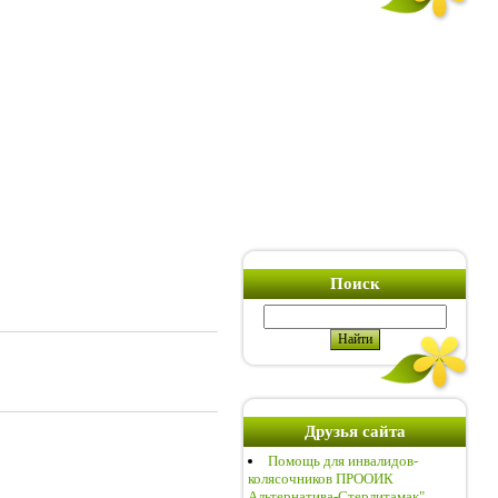
Поиск
Друзья сайта
Помощь для инвалидов-
колясочников ПРООИК
Альтернатива-Стерлитамак"