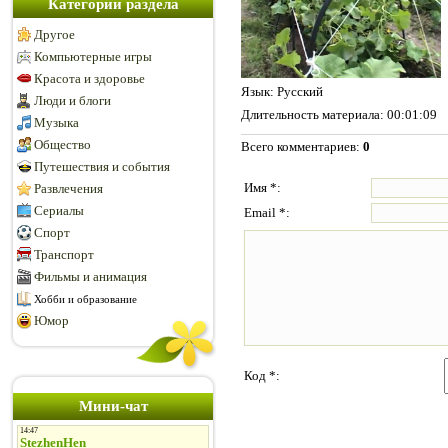
Категории раздела
Другое
Компьютерные игры
Красота и здоровье
Язык
: Русский
Люди и блоги
Длительность материала
: 00:01:09
Музыка
Общество
Всего комментариев
:
0
Путешествия и события
Имя *:
Развлечения
Сериалы
Email *:
Спорт
Транспорт
Фильмы и анимация
Хобби и образование
Юмор
Код *:
Мини-чат