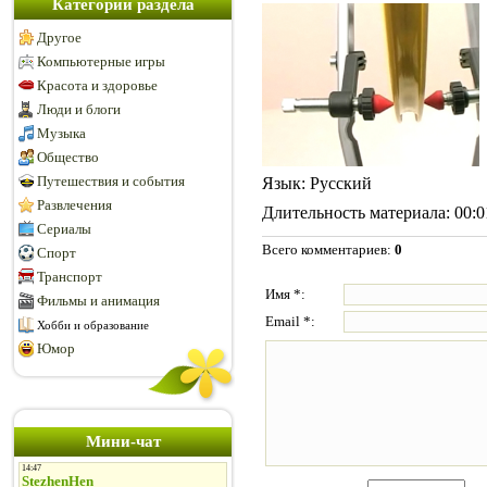
Категории раздела
Другое
Компьютерные игры
Красота и здоровье
Люди и блоги
Музыка
Общество
Путешествия и события
Язык
: Русский
Развлечения
Длительность материала
: 00:
Сериалы
Всего комментариев
:
0
Спорт
Транспорт
Имя *:
Фильмы и анимация
Email *:
Хобби и образование
Юмор
Мини-чат