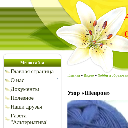
Меню сайта
Главная страница
Главная
»
Видео
»
Хобби и образова
О нас
Документы
Узор «Шеврон»
Полезное
Наши друзья
Газета
"Альтернатива"