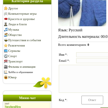
Категории раздела
Другое
Компьютерные игры
Красота и здоровье
Люди и блоги
Музыка
Язык
: Русский
Общество
Длительность материала
: 00:
Путешествия и события
Всего комментариев
:
0
Развлечения
Сериалы
Имя *:
Спорт
Email *:
Транспорт
Фильмы и анимация
Хобби и образование
Юмор
Мини-чат
Код *: