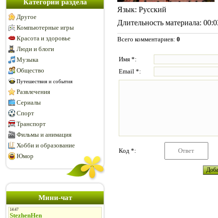
Категории раздела
Язык
: Русский
Другое
Длительность материала
: 00:
Компьютерные игры
Красота и здоровье
Всего комментариев
:
0
Люди и блоги
Имя *:
Музыка
Общество
Email *:
Путешествия и события
Развлечения
Сериалы
Спорт
Транспорт
Фильмы и анимация
Хобби и образование
Код *:
Юмор
Мини-чат