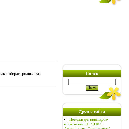
Поиск
как выбирать ролики, как
Друзья сайта
Помощь для инвалидов-
колясочников ПРООИК
Альтернатива-Стерлитамак"