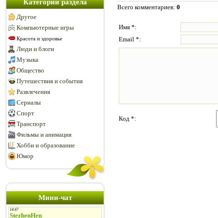
Категории раздела
Всего комментариев
:
0
Другое
Имя *:
Компьютерные игры
Email *:
Красота и здоровье
Люди и блоги
Музыка
Общество
Путешествия и события
Развлечения
Сериалы
Спорт
Код *:
Транспорт
Фильмы и анимация
Хобби и образование
Юмор
Мини-чат