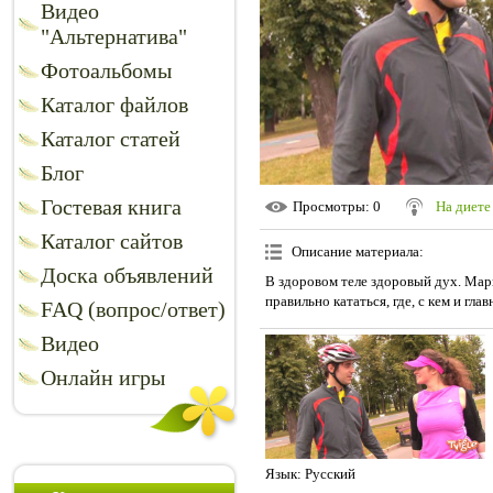
Видео
"Альтернатива"
Фотоальбомы
Каталог файлов
Каталог статей
Блог
Гостевая книга
Просмотры
: 0
На диете
Каталог сайтов
Описание материала
:
Доска объявлений
В здоровом теле здоровый дух. Мари
правильно кататься, где, с кем и глав
FAQ (вопрос/ответ)
Видео
Онлайн игры
Язык
: Русский