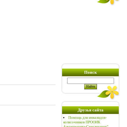
Поиск
Друзья сайта
Помощь для инвалидов-
колясочников ПРООИК
Альтернатива-Стерлитамак"