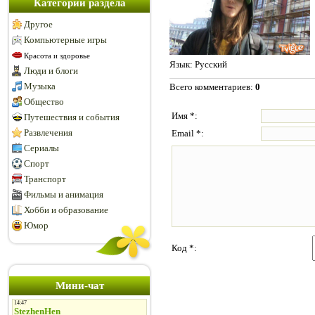
Категории раздела
Другое
Компьютерные игры
Красота и здоровье
Язык
: Русский
Люди и блоги
Музыка
Всего комментариев
:
0
Общество
Имя *:
Путешествия и события
Развлечения
Email *:
Сериалы
Спорт
Транспорт
Фильмы и анимация
Хобби и образование
Юмор
Код *:
Мини-чат