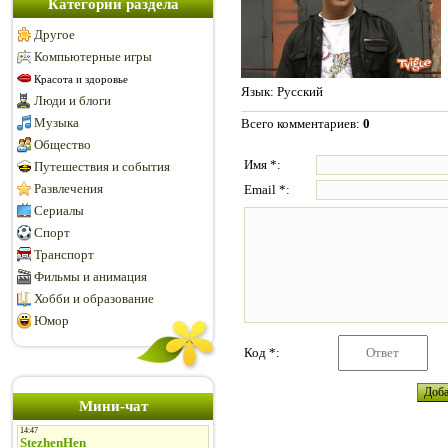
Категории раздела
Другое
Компьютерные игры
Красота и здоровье
Язык
: Русский
Люди и блоги
Музыка
Всего комментариев
:
0
Общество
Имя *:
Путешествия и события
Развлечения
Email *:
Сериалы
Спорт
Транспорт
Фильмы и анимация
Хобби и образование
Юмор
Код *:
Мини-чат