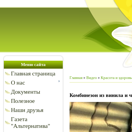
Меню сайта
Главная страница
Главная
»
Видео
»
Красота и здоровь
О нас
Документы
Комбинезон из винила и 
Полезное
Наши друзья
Газета
"Альтернатива"