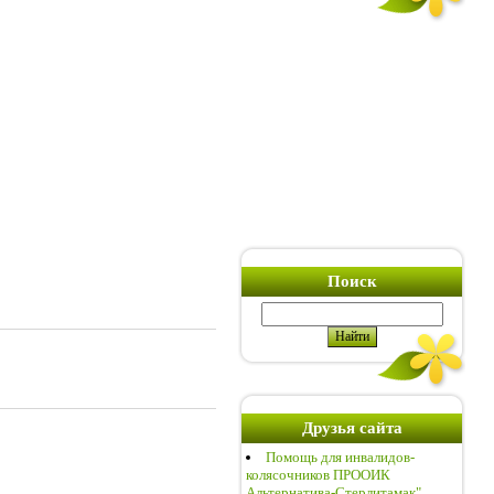
Поиск
Друзья сайта
Помощь для инвалидов-
колясочников ПРООИК
Альтернатива-Стерлитамак"