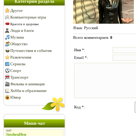
Категории раздела
Другое
Компьютерные игры
Красота и здоровье
Язык
: Русский
Люди и блоги
Музыка
Всего комментариев
:
0
Общество
Имя *:
Путешествия и события
Развлечения
Email *:
Сериалы
Спорт
Транспорт
Фильмы и анимация
Хобби и образование
Юмор
Код *:
Мини-чат