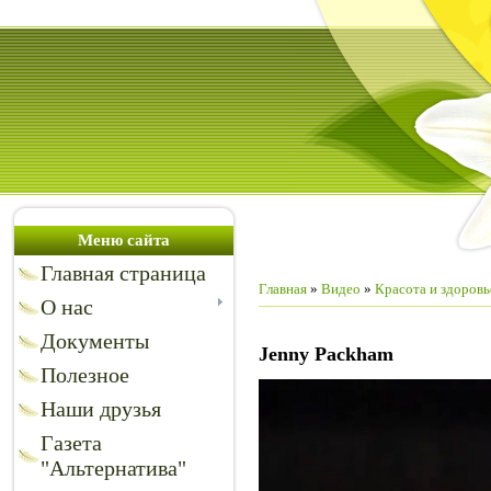
Меню сайта
Главная страница
Главная
»
Видео
»
Красота и здоровь
О нас
Документы
Jenny Packham
Полезное
Наши друзья
Газета
"Альтернатива"