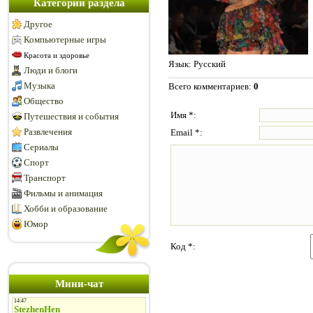
Категории раздела
Другое
Компьютерные игры
Красота и здоровье
Язык
: Русский
Люди и блоги
Музыка
Всего комментариев
:
0
Общество
Имя *:
Путешествия и события
Развлечения
Email *:
Сериалы
Спорт
Транспорт
Фильмы и анимация
Хобби и образование
Юмор
Код *:
Мини-чат