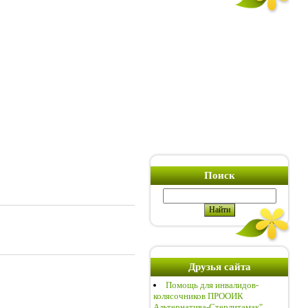
Поиск
Друзья сайта
Помощь для инвалидов-
колясочников ПРООИК
Альтернатива-Стерлитамак"