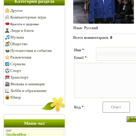
Категории раздела
Другое
Компьютерные игры
Красота и здоровье
Язык
: Русский
Люди и блоги
Музыка
Всего комментариев
:
0
Общество
Имя *:
Путешествия и события
Развлечения
Email *:
Сериалы
Спорт
Транспорт
Фильмы и анимация
Хобби и образование
Юмор
Код *:
Мини-чат