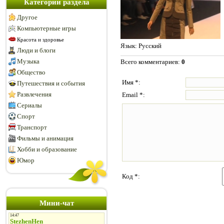
Категории раздела
Другое
Компьютерные игры
Красота и здоровье
Язык
: Русский
Люди и блоги
Музыка
Всего комментариев
:
0
Общество
Имя *:
Путешествия и события
Развлечения
Email *:
Сериалы
Спорт
Транспорт
Фильмы и анимация
Хобби и образование
Юмор
Код *:
Мини-чат