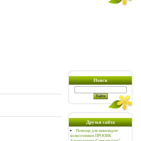
Поиск
Друзья сайта
Помощь для инвалидов-
колясочников ПРООИК
Альтернатива-Стерлитамак"