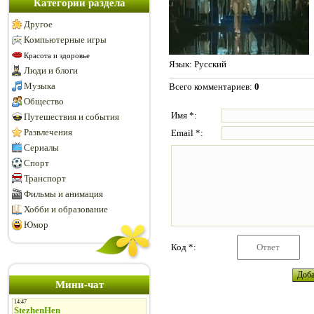
Категории раздела
Другое
Компьютерные игры
Красота и здоровье
Язык
: Русский
Люди и блоги
Музыка
Всего комментариев
:
0
Общество
Имя *:
Путешествия и события
Развлечения
Email *:
Сериалы
Спорт
Транспорт
Фильмы и анимация
Хобби и образование
Юмор
Код *:
Мини-чат