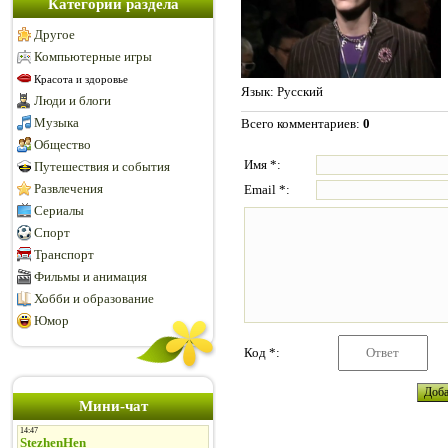
Категории раздела
Другое
Компьютерные игры
Красота и здоровье
Язык
: Русский
Люди и блоги
Музыка
Всего комментариев
:
0
Общество
Имя *:
Путешествия и события
Развлечения
Email *:
Сериалы
Спорт
Транспорт
Фильмы и анимация
Хобби и образование
Юмор
Код *:
Мини-чат