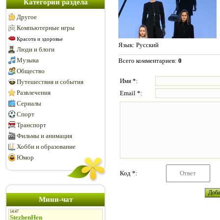
Категории раздела
Другое
Компьютерные игры
Красота и здоровье
Язык
: Русский
Люди и блоги
Музыка
Всего комментариев
:
0
Общество
Имя *:
Путешествия и события
Развлечения
Email *:
Сериалы
Спорт
Транспорт
Фильмы и анимация
Хобби и образование
Юмор
Код *:
Мини-чат