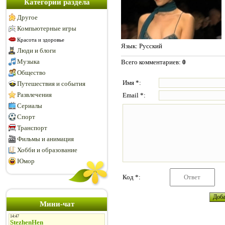
Категории раздела
Другое
Компьютерные игры
Красота и здоровье
Язык
: Русский
Люди и блоги
Музыка
Всего комментариев
:
0
Общество
Имя *:
Путешествия и события
Развлечения
Email *:
Сериалы
Спорт
Транспорт
Фильмы и анимация
Хобби и образование
Юмор
Код *:
Мини-чат