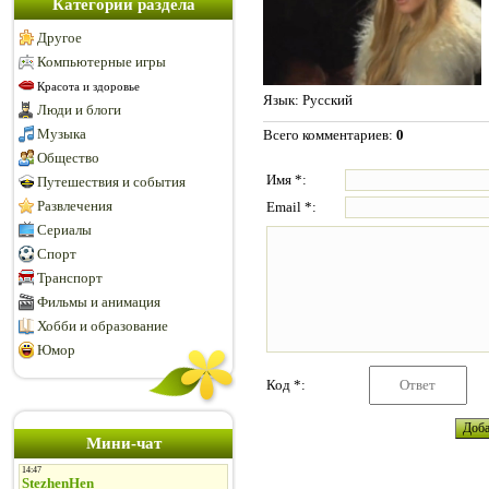
Категории раздела
Другое
Компьютерные игры
Красота и здоровье
Язык
: Русский
Люди и блоги
Музыка
Всего комментариев
:
0
Общество
Имя *:
Путешествия и события
Развлечения
Email *:
Сериалы
Спорт
Транспорт
Фильмы и анимация
Хобби и образование
Юмор
Код *:
Мини-чат