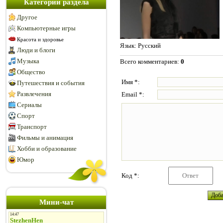
Категории раздела
Другое
Компьютерные игры
Красота и здоровье
Язык
: Русский
Люди и блоги
Музыка
Всего комментариев
:
0
Общество
Имя *:
Путешествия и события
Развлечения
Email *:
Сериалы
Спорт
Транспорт
Фильмы и анимация
Хобби и образование
Юмор
Код *:
Мини-чат