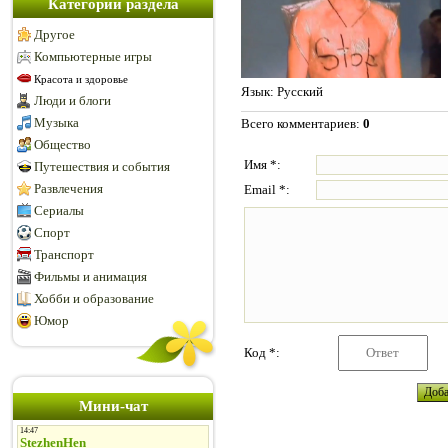
Категории раздела
Другое
Компьютерные игры
Красота и здоровье
Язык
: Русский
Люди и блоги
Музыка
Всего комментариев
:
0
Общество
Имя *:
Путешествия и события
Развлечения
Email *:
Сериалы
Спорт
Транспорт
Фильмы и анимация
Хобби и образование
Юмор
Код *:
Мини-чат