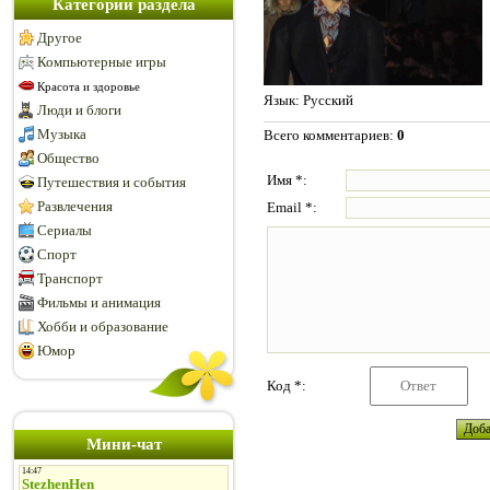
Категории раздела
Другое
Компьютерные игры
Красота и здоровье
Язык
: Русский
Люди и блоги
Музыка
Всего комментариев
:
0
Общество
Имя *:
Путешествия и события
Развлечения
Email *:
Сериалы
Спорт
Транспорт
Фильмы и анимация
Хобби и образование
Юмор
Код *:
Мини-чат