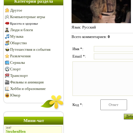
Категории раздела
Другое
Компьютерные игры
Красота и здоровье
Язык
: Русский
Люди и блоги
Музыка
Всего комментариев
:
0
Общество
Имя *:
Путешествия и события
Развлечения
Email *:
Сериалы
Спорт
Транспорт
Фильмы и анимация
Хобби и образование
Юмор
Код *:
Мини-чат